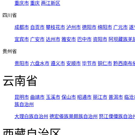
重庆市
重庆
两江新区
四川省
成都市
自贡市
攀枝花市
泸州市
德阳市
绵阳市
广元市
遂
宜宾市
广安市
达州市
雅安市
巴中市
资阳市
阿坝藏族羌
贵州省
贵阳市
六盘水市
遵义市
安顺市
毕节市
铜仁市
黔西南布
云南省
昆明市
曲靖市
玉溪市
保山市
昭通市
丽江市
普洱市
临沧
族自治州
大理白族自治州
德宏傣族景颇族自治州
怒江傈僳族自治
西藏自治区