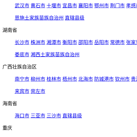
武汉市
黄石市
十堰市
宜昌市
襄阳市
鄂州市
荆门市
孝感
恩施土家族苗族自治州
直辖县级
湖南省
长沙市
株洲市
湘潭市
衡阳市
邵阳市
岳阳市
常德市
张家
娄底市
湘西土家族苗族自治州
广西壮族自治区
南宁市
柳州市
桂林市
梧州市
北海市
防城港市
钦州市
贵
来宾市
崇左市
海南省
海口市
三亚市
三沙市
直辖县级
重庆