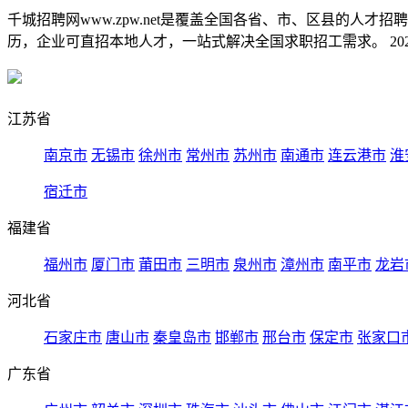
千城招聘网www.zpw.net是覆盖全国各省、市、区县的人
历，企业可直招本地人才，一站式解决全国求职招工需求。 2026
江苏省
南京市
无锡市
徐州市
常州市
苏州市
南通市
连云港市
淮
宿迁市
福建省
福州市
厦门市
莆田市
三明市
泉州市
漳州市
南平市
龙岩
河北省
石家庄市
唐山市
秦皇岛市
邯郸市
邢台市
保定市
张家口
广东省