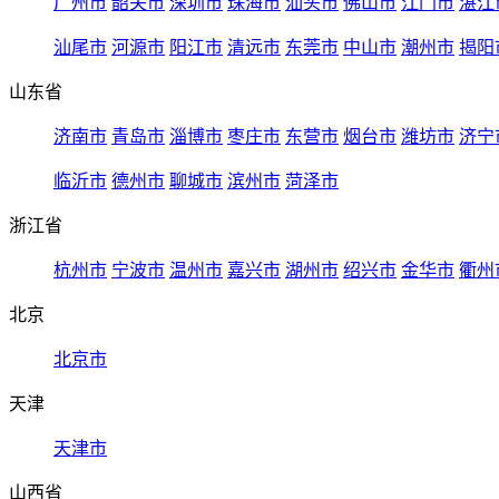
广州市
韶关市
深圳市
珠海市
汕头市
佛山市
江门市
湛江
汕尾市
河源市
阳江市
清远市
东莞市
中山市
潮州市
揭阳
山东省
济南市
青岛市
淄博市
枣庄市
东营市
烟台市
潍坊市
济宁
临沂市
德州市
聊城市
滨州市
菏泽市
浙江省
杭州市
宁波市
温州市
嘉兴市
湖州市
绍兴市
金华市
衢州
北京
北京市
天津
天津市
山西省