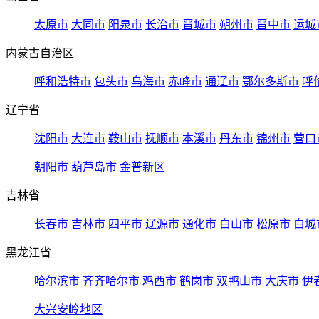
太原市
大同市
阳泉市
长治市
晋城市
朔州市
晋中市
运城
内蒙古自治区
呼和浩特市
包头市
乌海市
赤峰市
通辽市
鄂尔多斯市
呼
辽宁省
沈阳市
大连市
鞍山市
抚顺市
本溪市
丹东市
锦州市
营口
朝阳市
葫芦岛市
金普新区
吉林省
长春市
吉林市
四平市
辽源市
通化市
白山市
松原市
白城
黑龙江省
哈尔滨市
齐齐哈尔市
鸡西市
鹤岗市
双鸭山市
大庆市
伊
大兴安岭地区