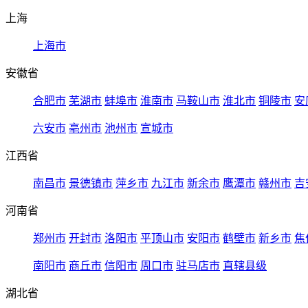
上海
上海市
安徽省
合肥市
芜湖市
蚌埠市
淮南市
马鞍山市
淮北市
铜陵市
安
六安市
亳州市
池州市
宣城市
江西省
南昌市
景德镇市
萍乡市
九江市
新余市
鹰潭市
赣州市
吉
河南省
郑州市
开封市
洛阳市
平顶山市
安阳市
鹤壁市
新乡市
焦
南阳市
商丘市
信阳市
周口市
驻马店市
直辖县级
湖北省