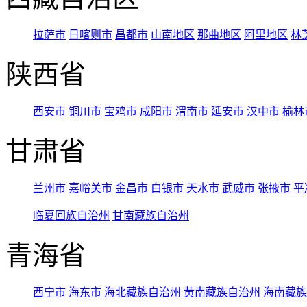
拉萨市
日喀则市
昌都市
山南地区
那曲地区
阿里地区
林
陕西省
西安市
铜川市
宝鸡市
咸阳市
渭南市
延安市
汉中市
榆林
甘肃省
兰州市
嘉峪关市
金昌市
白银市
天水市
武威市
张掖市
平
临夏回族自治州
甘南藏族自治州
青海省
西宁市
海东市
海北藏族自治州
黄南藏族自治州
海南藏族